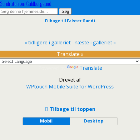
Sundruten om Guldborgsund
Tilbage til Falster-Rundt
« tidligere i galleriet
næste i galleriet »
Translate »
Powered by
Translate
Drevet af
WPtouch Mobile Suite for WordPress
Tilbage til toppen
Mobil
Desktop