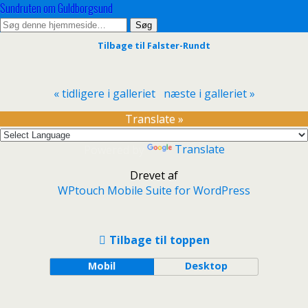
Sundruten om Guldborgsund
Tilbage til Falster-Rundt
« tidligere i galleriet
næste i galleriet »
Translate »
Powered by
Translate
Drevet af
WPtouch Mobile Suite for WordPress
Tilbage til toppen
Mobil
Desktop