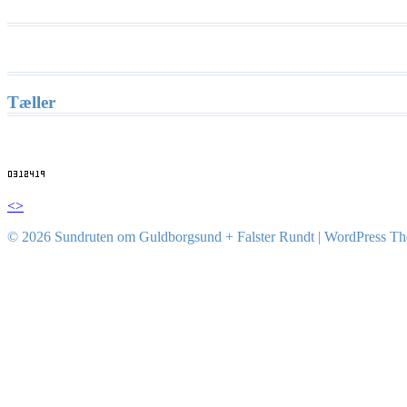
Tæller
<>
© 2026 Sundruten om Guldborgsund + Falster Rundt
|
WordPress T
Facebook
Twitter
Google
Linkedin
Instagram
YouTube
Pinterest
Tumblr
VK
Plus