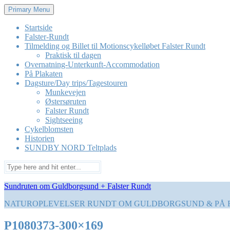
Skip
Primary Menu
to
content
Startside
Falster-Rundt
Tilmelding og Billet til Motionscykelløbet Falster Rundt
Praktisk til dagen
Overnatning-Unterkunft-Accommodation
På Plakaten
Dagsture/Day trips/Tagestouren
Munkevejen
Østersøruten
Falster Rundt
Sightseeing
Cykelblomsten
Historien
SUNDBY NORD Teltplads
Search
for:
Sundruten om Guldborgsund + Falster Rundt
NATUROPLEVELSER RUNDT OM GULDBORGSUND & PÅ 
P1080373-300×169