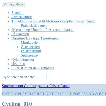
Skip
Primary Menu
to
content
Startside
Falster-Rundt
Tilmelding og Billet til Motionscykelløbet Falster Rundt
Praktisk til dagen
Overnatning-Unterkunft-Accommodation
På Plakaten
Dagsture/Day trips/Tagestouren
Munkevejen
Østersøruten
Falster Rundt
Sightseeing
Cykelblomsten
Historien
SUNDBY NORD Teltplads
Search
for:
Sundruten om Guldborgsund + Falster Rundt
NATUROPLEVELSER RUNDT OM GULDBORGSUND & PÅ 
Cycling_010