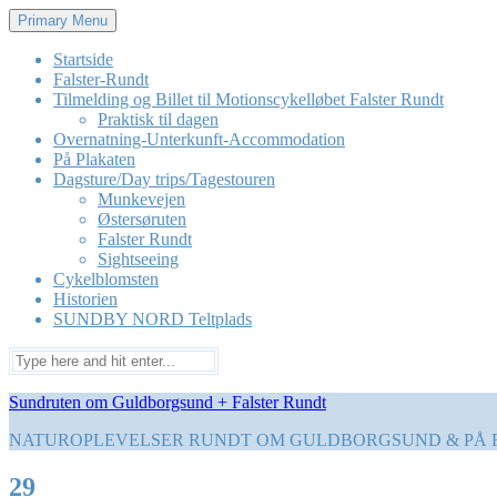
Skip
Primary Menu
to
content
Startside
Falster-Rundt
Tilmelding og Billet til Motionscykelløbet Falster Rundt
Praktisk til dagen
Overnatning-Unterkunft-Accommodation
På Plakaten
Dagsture/Day trips/Tagestouren
Munkevejen
Østersøruten
Falster Rundt
Sightseeing
Cykelblomsten
Historien
SUNDBY NORD Teltplads
Search
for:
Sundruten om Guldborgsund + Falster Rundt
NATUROPLEVELSER RUNDT OM GULDBORGSUND & PÅ 
29