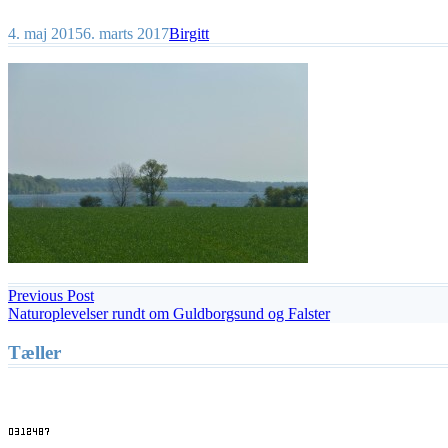
4. maj 2015
6. marts 2017
Birgitt
Indlægsnavigation
Previous Post
Previous
Naturoplevelser rundt om Guldborgsund og Falster
post:
Tæller